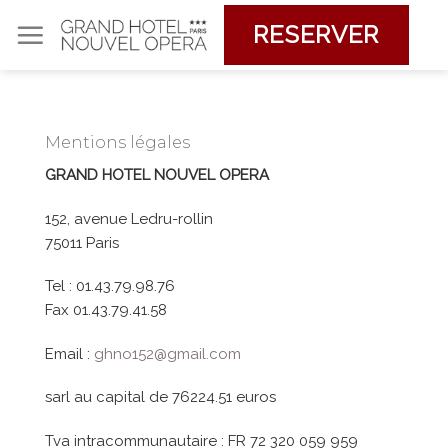
Skip
RESERVER
to
content
Mentions légales
GRAND HOTEL NOUVEL OPERA
152, avenue Ledru-rollin
75011 Paris
Tel : 01.43.79.98.76
Fax 01.43.79.41.58
Email :
ghno152@gmail.com
sarl au capital de 76224.51 euros
Tva intracommunautaire : FR 72 320 059 959